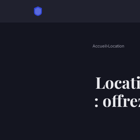
Accueil
›
Location
Locati
: offr