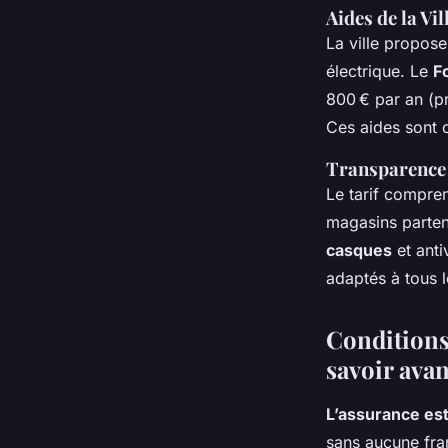
Aides de la Vi
La ville propose
électrique. Le
F
800 € par an (p
Ces aides sont c
Transparence e
Le tarif compre
magasins parten
casques
et anti
adaptés à tous l
Conditions 
savoir avan
L’assurance est
sans aucune fran