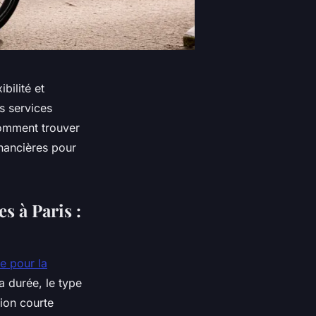
bilité et
s services
comment trouver
inancières pour
es à Paris :
e pour la
 durée, le type
tion courte