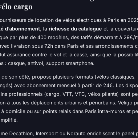
 vélo cargo
ournisseurs de location de vélos électriques à Paris en 202
lité d’abonnement
, la
richesse du catalogue
et la couverture
ue par plus de 400 modèles, des tarifs démarrant à 29€/m
avec livraison sous 72h dans Paris et ses arrondissements c
ut assurance contre le vol et la casse, ainsi que la possibili
es : casque, antivol, support smartphone.
 de son côté, propose plusieurs formats (vélos classiques, 
longés) avec abonnement mensuel à partir de 24€. Les dispos
oins professionnels (cargo, VTT, VTC, vélos pliants) sont p
ion à tous les déplacements urbains et périurbains. Véligo 
t à domicile ou sur points relais dans Paris intra-muros et p
mplifié.
me Decathlon, Intersport ou Norauto enrichissent le panel p