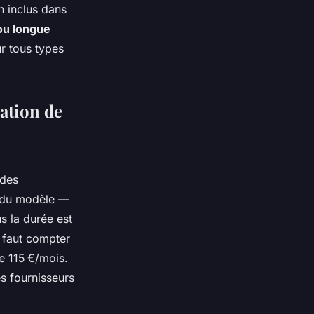
n inclus dans
ou longue
r tous types
cation de
des
d du modèle —
s la durée est
l faut compter
e 115 €/mois.
es fournisseurs