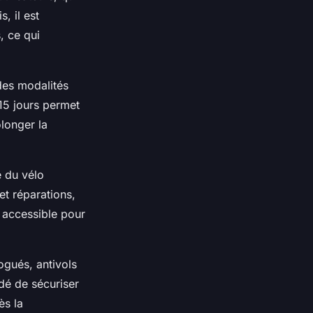
, il est
, ce qui
des modalités
 15 jours permet
olonger la
e du vélo
et réparations,
 accessible pour
ogués, antivols
dé de sécuriser
ès la