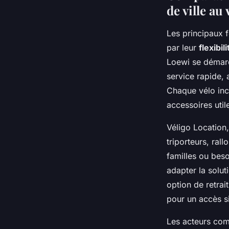
de ville au
Les principaux f
par leur
flexibi
Loewi se démarq
service rapide, 
Chaque vélo incl
accessoires util
Véligo Location,
triporteurs, ral
familles ou bes
adapter la solut
option de retrai
pour un accès si
Les acteurs com