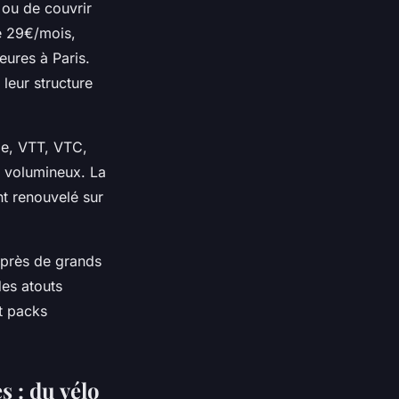
 ou de couvrir
e 29€/mois,
eures à Paris.
leur structure
le, VTT, VTC,
s volumineux. La
nt renouvelé sur
, près de grands
des atouts
et packs
s : du vélo