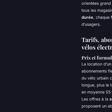
orientées grand 
tous les magasi
durée
, chaque 
d’usagers.
Tarifs, abo
vélos élect
Prix et formul
La location d’u
abonnements fle
du vélo urbain 
longue, plus le 
en moyenne 55 €
Les offres à la
s
proposent un a