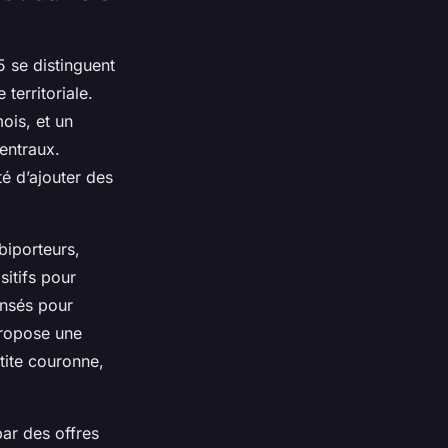
5 se distinguent
 territoriale.
ois, et un
entraux.
té d’ajouter des
biporteurs,
itifs pour
ensés pour
propose une
etite couronne,
ar des offres