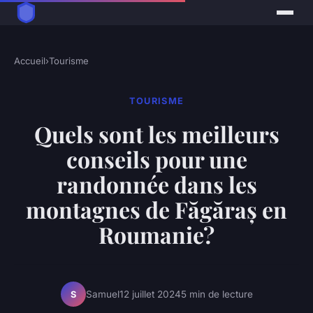
Accueil
›
Tourisme
TOURISME
Quels sont les meilleurs
conseils pour une
randonnée dans les
montagnes de Făgăraș en
Roumanie?
Samuel
12 juillet 2024
5 min de lecture
S