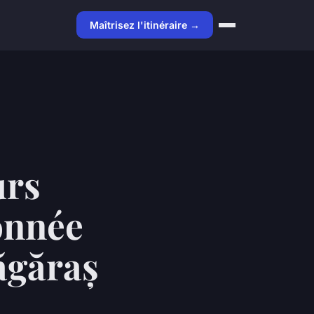
Maîtrisez l'itinéraire →
urs
onnée
ăgăraș