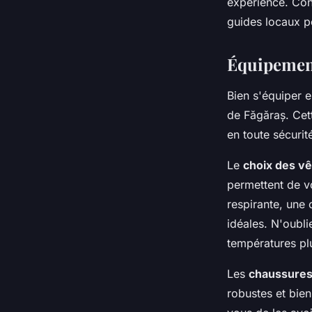
expérience. Cons
guides locaux p
Équipement
Bien s'équiper 
de Făgăraș. Cet
en toute sécurit
Le
choix des v
permettent de v
respirante, une
idéales. N'oubli
températures plu
Les
chaussures
robustes et bie