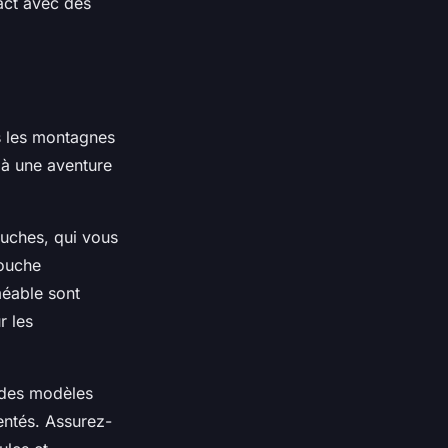
act avec des
s les montagnes
 à une aventure
uches, qui vous
couche
méable sont
r les
z des modèles
entés. Assurez-