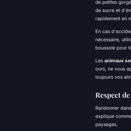
de petites gorg
de sucre et d'én
rapidement en 
En cas d'acciden
nécessaire, util
boussole pour tr
Les
animaux s
ours, ne vous a
toujours vos ali
Respect de
Randonner dans 
explique commen
paysages.