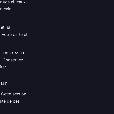
r vos niveaux
rvenir
et, si
 votre carte et
encontrez un
e. Conservez
rer.
eur
 Cette section
uté de ces