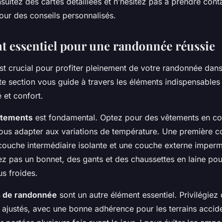
ultez des cartes détaillées et n’hésitez pas à prendre cont
our des conseils personnalisés.
 essentiel pour une randonnée réussie
est crucial pour profiter pleinement de votre randonnée dan
te section vous guide à travers les éléments indispensables
é et confort.
êtements
est fondamental. Optez pour des vêtements en co
ous adapter aux variations de température. Une première 
 couche intermédiaire isolante et une couche externe imper
ez pas un bonnet, des gants et des chaussettes en laine pou
s froides.
 de randonnée
sont un autre élément essentiel. Privilégie
n ajustés, avec une bonne adhérence pour les terrains accid