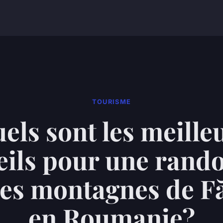
TOURISME
els sont les meille
eils pour une rand
les montagnes de F
en Roumanie?