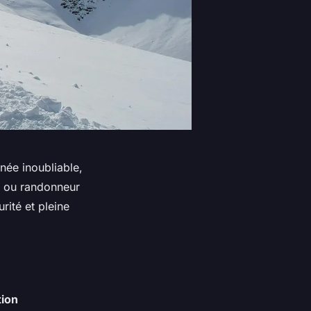
ée inoubliable,
e ou randonneur
rité et pleine
tion