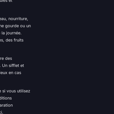
ules et
eau, nourriture,
Une gourde ou un
 la journée.
, des fruits
ure des
Un sifflet et
ieux en cas
si vous utilisez
itions
aration
i.