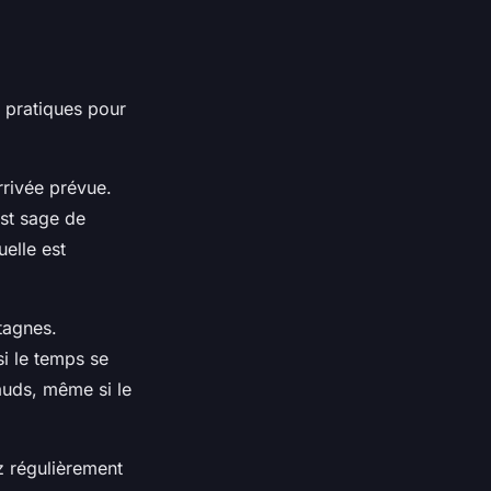
s pratiques pour
rrivée prévue.
est sage de
uelle est
tagnes.
si le temps se
uds, même si le
z régulièrement