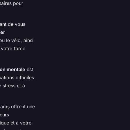
saires pour
ant de vous
ner
u le vélo, ainsi
 votre force
ion mentale
est
tions difficiles.
 stress et à
ăraș offrent une
neurs
ique et à votre