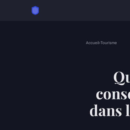
Accueil
›
Tourisme
Qu
cons
dans 