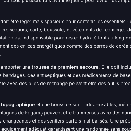
r portées plusieurs fois avant le jour J pour éviter les ampo
doit être léger mais spacieux pour contenir les essentiels : 
iers secours, carte, boussole, et vêtements de rechange. 
ation est indispensable pour rester hydraté tout au long de
ent des en-cas énergétiques comme des barres de céréales
.
d'emporter une
trousse de premiers secours
. Elle doit incl
 bandages, des antiseptiques et des médicaments de base. 
ale avec des piles de rechange peuvent être des outils préc
e topographique
et une boussole sont indispensables, même 
tagnes de Făgăraș peuvent être trompeuses avec des cond
 changeantes et des sentiers parfois mal balisés. Une prép
n équipement adéquat garantissent une randonnée sans souc