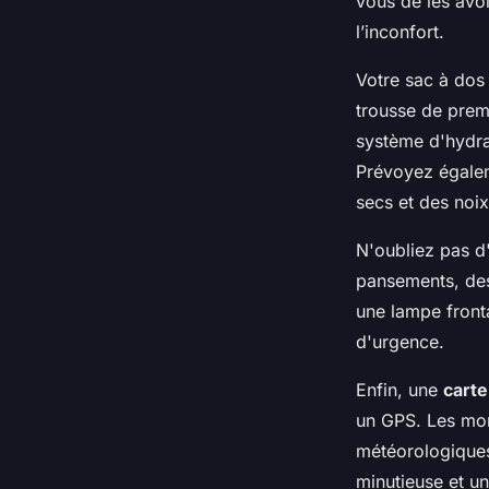
vous de les avoi
l’inconfort.
Votre sac à dos 
trousse de prem
système d'hydrat
Prévoyez égalem
secs et des noix
N'oubliez pas 
pansements, des
une lampe front
d'urgence.
Enfin, une
cart
un GPS. Les mon
météorologiques
minutieuse et u